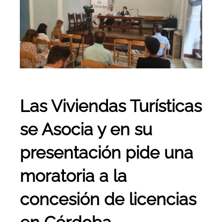
Área privada
más
grande
Las Viviendas Turísticas
se Asocia y en su
presentación pide una
moratoria a la
concesión de licencias