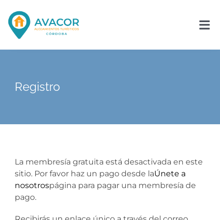
Saltar
al
contenido
Tog
Nav
Inicio
Registro
La Asociación
Asóciate
Noticias
La membresía gratuita está desactivada en este
sitio. Por favor haz un pago desde la
Únete a
nosotros
página para pagar una membresía de
Contacto
pago.
Recibirás un enlace único a través del correo