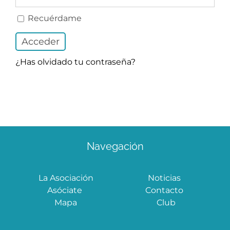
Área privada
Recuérdame
¿Has olvidado tu contraseña?
Navegación
La Asociación
Noticias
Asóciate
Contacto
Mapa
Club