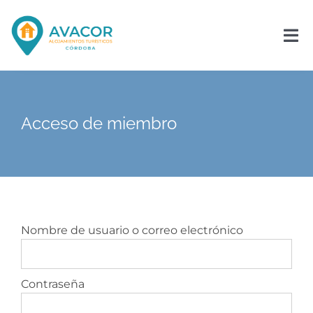
Saltar
al
contenido
Tog
Nav
Inicio
Acceso de miembro
La Asociación
Asóciate
Noticias
Nombre de usuario o correo electrónico
Contacto
Contraseña