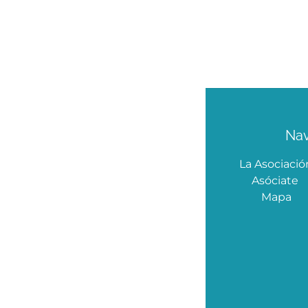
Na
La Asociació
Asóciate
Mapa