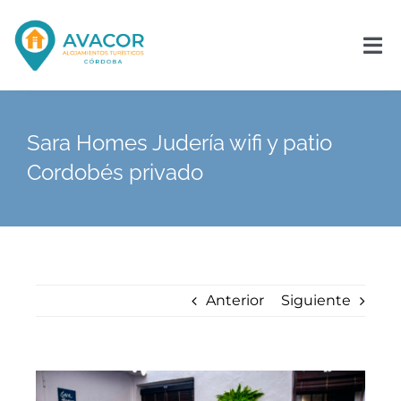
Saltar
al
contenido
Tog
Nav
Inicio
Sara Homes Judería wifi y patio
Cordobés privado
La Asociación
Asóciate
Noticias
Anterior
Siguiente
Contacto
Ver