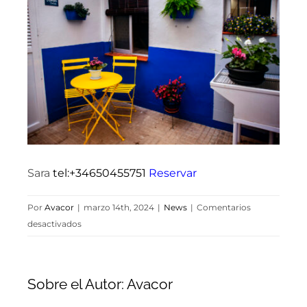
imagen
Área privada
más
grande
Sara
tel:+34650455751
Reservar
Por
Avacor
|
marzo 14th, 2024
|
News
|
Comentarios
en
desactivados
Sara
Homes
Judería
Sobre el Autor:
Avacor
wifi
y