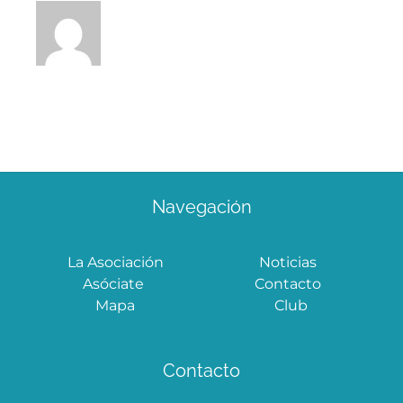
patio
Cordobés
privado
Navegación
La Asociación
Noticias
Asóciate
Contacto
Mapa
Club
Contacto