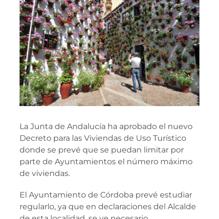
imagen
Área privada
más
grande
La Junta de Andalucía ha aprobado el nuevo
Decreto para las Viviendas de Uso Turístico
donde se prevé que se puedan limitar por
parte de Ayuntamientos el número máximo
de viviendas.
El Ayuntamiento de Córdoba prevé estudiar
regularlo, ya que en declaraciones del Alcalde
de esta localidad, se ve necesario.