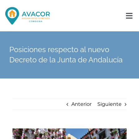
Saltar
al
contenido
Tog
Nav
Inicio
Posiciones respecto al nuevo
Decreto de la Junta de Andalucía
La Asociación
Asóciate
Noticias
Anterior
Siguiente
Contacto
Ver